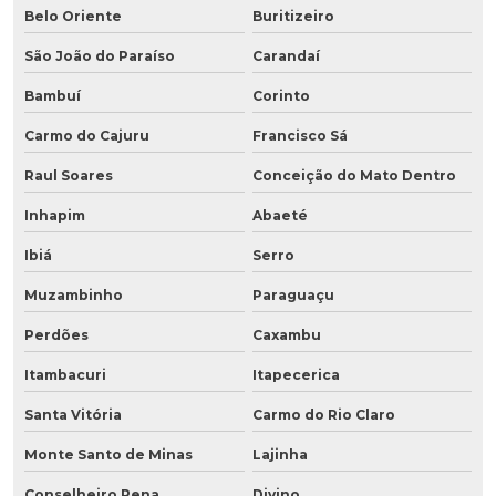
Belo Oriente
Buritizeiro
São João do Paraíso
Carandaí
Bambuí
Corinto
Carmo do Cajuru
Francisco Sá
Raul Soares
Conceição do Mato Dentro
Inhapim
Abaeté
Ibiá
Serro
Muzambinho
Paraguaçu
Perdões
Caxambu
Itambacuri
Itapecerica
Santa Vitória
Carmo do Rio Claro
Monte Santo de Minas
Lajinha
Conselheiro Pena
Divino