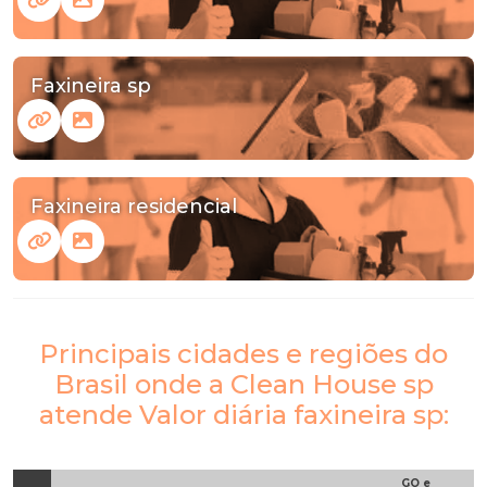
Faxineira sp
Faxineira residencial
Principais cidades e regiões do
Brasil onde a Clean House sp
atende Valor diária faxineira sp:
GO e