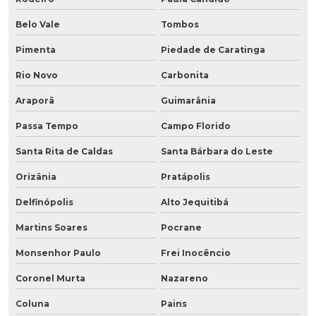
Belo Vale
Tombos
Pimenta
Piedade de Caratinga
Rio Novo
Carbonita
Araporã
Guimarânia
Passa Tempo
Campo Florido
Santa Rita de Caldas
Santa Bárbara do Leste
Orizânia
Pratápolis
Delfinópolis
Alto Jequitibá
Martins Soares
Pocrane
Monsenhor Paulo
Frei Inocêncio
Coronel Murta
Nazareno
Coluna
Pains