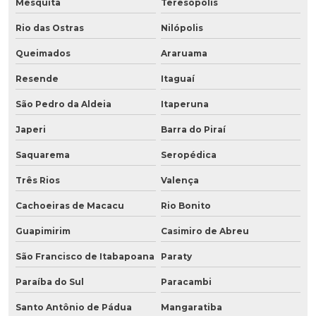
Mesquita
Teresópolis
Rio das Ostras
Nilópolis
Queimados
Araruama
Resende
Itaguaí
São Pedro da Aldeia
Itaperuna
Japeri
Barra do Piraí
Saquarema
Seropédica
Três Rios
Valença
Cachoeiras de Macacu
Rio Bonito
Guapimirim
Casimiro de Abreu
São Francisco de Itabapoana
Paraty
Paraíba do Sul
Paracambi
Santo Antônio de Pádua
Mangaratiba