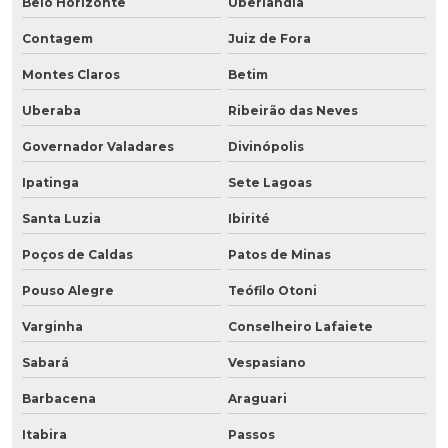
Belo Horizonte
Uberlândia
Contagem
Juiz de Fora
Montes Claros
Betim
Uberaba
Ribeirão das Neves
Governador Valadares
Divinópolis
Ipatinga
Sete Lagoas
Santa Luzia
Ibirité
Poços de Caldas
Patos de Minas
Pouso Alegre
Teófilo Otoni
Varginha
Conselheiro Lafaiete
Sabará
Vespasiano
Barbacena
Araguari
Itabira
Passos