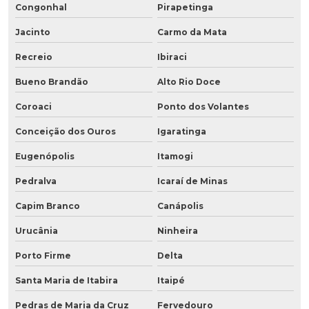
Congonhal
Pirapetinga
Jacinto
Carmo da Mata
Recreio
Ibiraci
Bueno Brandão
Alto Rio Doce
Coroaci
Ponto dos Volantes
Conceição dos Ouros
Igaratinga
Eugenópolis
Itamogi
Pedralva
Icaraí de Minas
Capim Branco
Canápolis
Urucânia
Ninheira
Porto Firme
Delta
Santa Maria de Itabira
Itaipé
Pedras de Maria da Cruz
Fervedouro