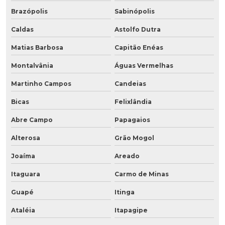
Brazópolis
Sabinópolis
Caldas
Astolfo Dutra
Matias Barbosa
Capitão Enéas
Montalvânia
Águas Vermelhas
Martinho Campos
Candeias
Bicas
Felixlândia
Abre Campo
Papagaios
Alterosa
Grão Mogol
Joaíma
Areado
Itaguara
Carmo de Minas
Guapé
Itinga
Ataléia
Itapagipe