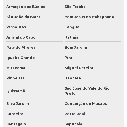
Armação dos Búzios
São Fidélis
São João da Barra
Bom Jesus do Itabapoana
Vassouras
Tanguá
Arraial do Cabo
Itatiaia
Paty do Alferes
Bom Jardim
Iguaba Grande
Piraí
Miracema
Miguel Pereira
Pinheiral
Itaocara
São José do Vale do Rio
Quissamã
Preto
Silva Jardim
Conceição de Macabu
Cordeiro
Porto Real
Cantagalo
Sapucaia