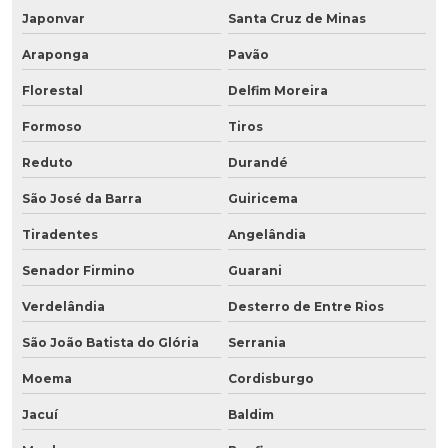
Japonvar
Santa Cruz de Minas
Araponga
Pavão
Florestal
Delfim Moreira
Formoso
Tiros
Reduto
Durandé
São José da Barra
Guiricema
Tiradentes
Angelândia
Senador Firmino
Guarani
Verdelândia
Desterro de Entre Rios
São João Batista do Glória
Serrania
Moema
Cordisburgo
Jacuí
Baldim