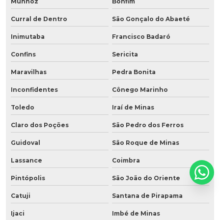
Munhoz
Bonfim
Curral de Dentro
São Gonçalo do Abaeté
Inimutaba
Francisco Badaró
Confins
Sericita
Maravilhas
Pedra Bonita
Inconfidentes
Cônego Marinho
Toledo
Iraí de Minas
Claro dos Poções
São Pedro dos Ferros
Guidoval
São Roque de Minas
Lassance
Coimbra
Pintópolis
São João do Oriente
Catuji
Santana de Pirapama
Ijaci
Imbé de Minas