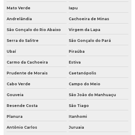
Mato Verde
Iapu
Andrelândia
Cachoeira de Minas
São Gonçalo do Rio Abaixo
Virgem da Lapa
Serra do Salitre
São Gonçalo do Pará
Ubaí
Piraúba
Carmo da Cachoeira
Estiva
Prudente de Morais
Caetanópolis
Cabo Verde
Campo do Meio
Gouveia
São João do Manhuaçu
Resende Costa
São Tiago
Planura
Itanhomi
Antônio Carlos
Juruaia