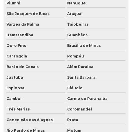
Piumhi
Nanuque
São Joaquim de Bicas
Araçuaí
Várzea da Palma
Taiobeiras
Itamarandiba
Guanhães
Ouro Fino
Brasília de Minas
Carangola
Pompéu
Barão de Cocais
Além Paraíba
Juatuba
Santa Bárbara
Espinosa
Cláudio
Cambuí
Carmo do Paranaíba
Três Marias
Coromandel
Conceição das Alagoas
Prata
Rio Pardo de Minas
Mutum