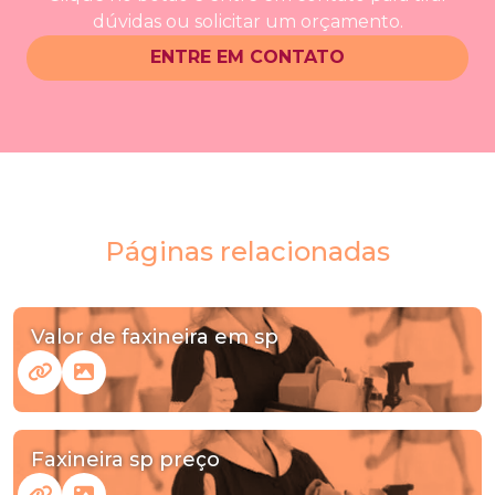
dúvidas ou solicitar um orçamento.
ENTRE EM CONTATO
Páginas relacionadas
Valor de faxineira em sp
Faxineira sp preço