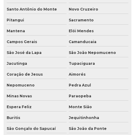
Santo Antônio do Monte
Novo Cruzeiro
Pitangui
Sacramento
Mantena
Elói Mendes
Campos Gerais
Camanducaia
São José da Lapa
São João Nepomuceno
Jacutinga
Tupaciguara
Coração de Jesus
Aimorés
Nepomuceno
Pedra Azul
Minas Novas
Paraopeba
Espera Feliz
Monte Sião
Buritis
Jequitinhonha
São Gonçalo do Sapucaí
São João da Ponte