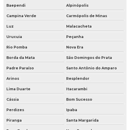
Baependi
Alpinópolis
Campina Verde
Carmópolis de Minas
Luz
Malacacheta
Urucuia
Peçanha
Rio Pomba
Nova Era
Borda da Mata
São Domingos do Prata
Padre Paraíso
Santo Antônio do Amparo
Arinos
Resplendor
Lima Duarte
Itacarambi
Cássia
Bom Sucesso
Perdizes
Ipaba
Piranga
Santa Margarida