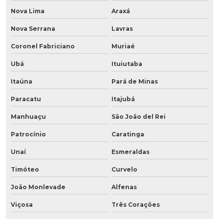
Nova Lima
Araxá
Nova Serrana
Lavras
Coronel Fabriciano
Muriaé
Ubá
Ituiutaba
Itaúna
Pará de Minas
Paracatu
Itajubá
Manhuaçu
São João del Rei
Patrocínio
Caratinga
Unaí
Esmeraldas
Timóteo
Curvelo
João Monlevade
Alfenas
Viçosa
Três Corações