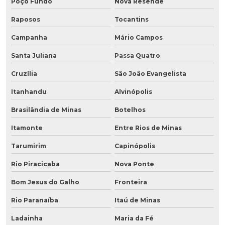
Poço Fundo
Nova Resende
Raposos
Tocantins
Campanha
Mário Campos
Santa Juliana
Passa Quatro
Cruzília
São João Evangelista
Itanhandu
Alvinópolis
Brasilândia de Minas
Botelhos
Itamonte
Entre Rios de Minas
Tarumirim
Capinópolis
Rio Piracicaba
Nova Ponte
Bom Jesus do Galho
Fronteira
Rio Paranaíba
Itaú de Minas
Ladainha
Maria da Fé