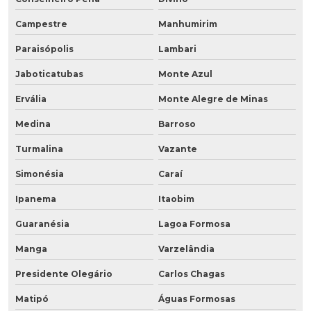
Campestre
Manhumirim
Paraisópolis
Lambari
Jaboticatubas
Monte Azul
Ervália
Monte Alegre de Minas
Medina
Barroso
Turmalina
Vazante
Simonésia
Caraí
Ipanema
Itaobim
Guaranésia
Lagoa Formosa
Manga
Varzelândia
Presidente Olegário
Carlos Chagas
Matipó
Águas Formosas