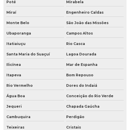
Poté
Mirabela
Miraí
Engenheiro Caldas
Monte Belo
São João das Missões
Ubaporanga
Campos Altos
Itatiaiuçu
Rio Casca
Santa Maria do Suaçuí
Lagoa Dourada
Ilicínea
Mar de Espanha
Itapeva
Bom Repouso
Rio Vermelho
Dores do Indaiá
Água Boa
Conceição do Rio Verde
Jequeri
Chapada Gaúcha
Cambuquira
Perdigão
Teixeiras
Cristais