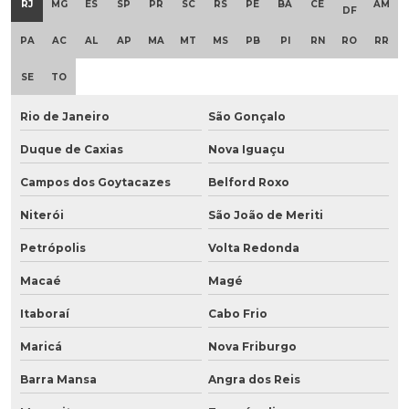
RJ
MG
ES
SP
PR
SC
RS
PE
BA
CE
AM
DF
PA
AC
AL
AP
MA
MT
MS
PB
PI
RN
RO
RR
SE
TO
Rio de Janeiro
São Gonçalo
Duque de Caxias
Nova Iguaçu
Campos dos Goytacazes
Belford Roxo
Niterói
São João de Meriti
Petrópolis
Volta Redonda
Macaé
Magé
Itaboraí
Cabo Frio
Maricá
Nova Friburgo
Barra Mansa
Angra dos Reis