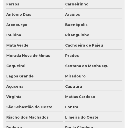
Ferros
Carneirinho
Antônio Dias
Araújos
Arceburgo
Buenópolis
Ipuiúna
Piranguinho
Mata Verde
Cachoeira de Pajeú
Morada Nova de Minas
Prados
Coqueiral
Santana do Manhuaçu
Lagoa Grande
Miradouro
Açucena
Caputira
Virgínia
Matias Cardoso
São Sebastião do Oeste
Lontra
Riacho dos Machados
Limeira do Oeste
Rodeiro
Paula Cândido