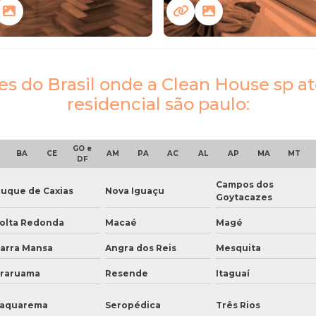
ões do Brasil onde a Clean House sp
residencial são paulo:
GO e
BA
CE
AM
PA
AC
AL
AP
MA
MT
DF
Campos dos
uque de Caxias
Nova Iguaçu
Goytacazes
olta Redonda
Macaé
Magé
arra Mansa
Angra dos Reis
Mesquita
raruama
Resende
Itaguaí
aquarema
Seropédica
Três Rios