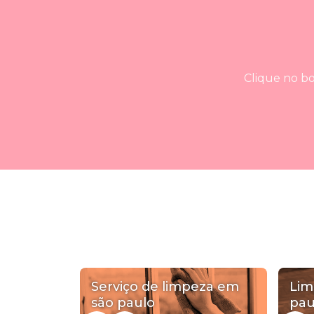
Clique no bo
Serviço de limpeza em
Lim
são paulo
pau