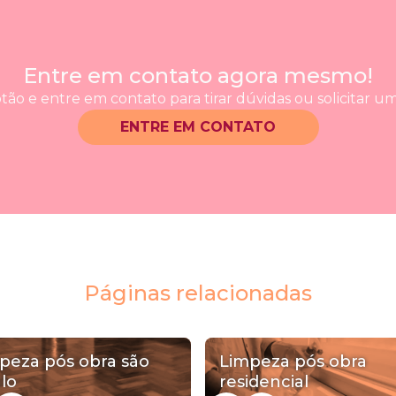
Entre em contato agora mesmo!
tão e entre em contato para tirar dúvidas ou solicitar 
ENTRE EM CONTATO
Páginas relacionadas
peza pós obra são
Limpeza pós obra
lo
residencial