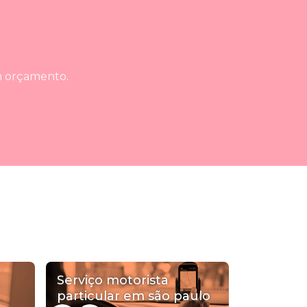
um orçamento.
Serviço motorista
particular em são paulo