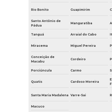
Rio Bonito
Guapimirim
C
Santo Antônio de
Mangaratiba
A
Pádua
Tanguá
Arraial do Cabo
I
Miracema
Miguel Pereira
P
Conceição de
Cordeiro
P
Macabu
Porciúncula
Carmo
S
E
Quatis
Cardoso Moreira
F
Santa Maria Madalena
Varre-Sai
R
Macuco