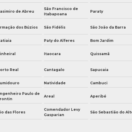
São Francisco de
asimiro de Abreu
Paraty
Itabapoana
rmação dos Búzios
São Fidélis
São João da Barra
tatiaia
Paty do Alferes
Bom Jardim
inheiral
Itaocara
Quissamã
orto Real
Cantagalo
Sapucaia
umidouro
Natividade
Cambuci
ngenheiro Paulo de
Areal
Aperibé
rontin
Comendador Levy
io das Flores
São Sebastião do Alt
Gasparian