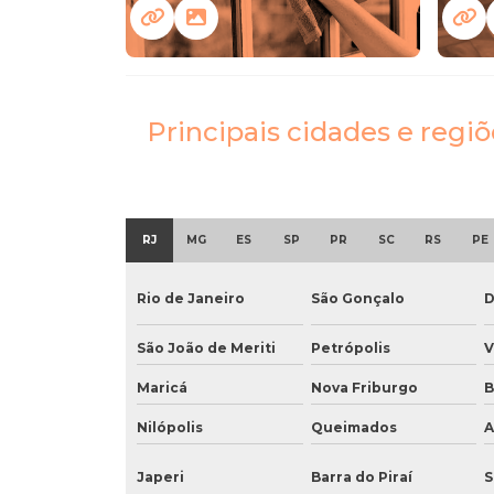
Principais cidades e regi
RJ
MG
ES
SP
PR
SC
RS
PE
Rio de Janeiro
São Gonçalo
D
São João de Meriti
Petrópolis
V
Maricá
Nova Friburgo
B
Nilópolis
Queimados
A
Japeri
Barra do Piraí
S