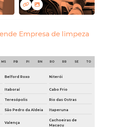
 atende Empresa de limpeza
MS
PB
PI
RN
RO
RR
SE
TO
Belford Roxo
Niterói
Itaboraí
Cabo Frio
Teresópolis
Rio das Ostras
São Pedro da Aldeia
Itaperuna
Cachoeiras de
Valença
Macacu