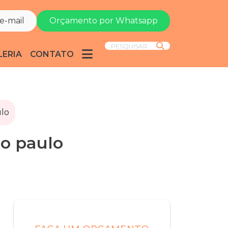
e-mail
Orçamento por Whatsapp
PESQUISAR
LERIA
CONTATO
ulo
ão paulo