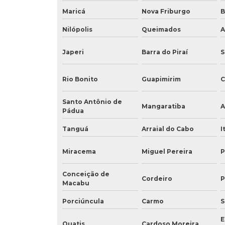
Maricá
Nova Friburgo
B
Nilópolis
Queimados
A
Japeri
Barra do Piraí
S
Rio Bonito
Guapimirim
C
Santo Antônio de
Mangaratiba
A
Pádua
Tanguá
Arraial do Cabo
I
Miracema
Miguel Pereira
P
Conceição de
Cordeiro
P
Macabu
Porciúncula
Carmo
S
E
Quatis
Cardoso Moreira