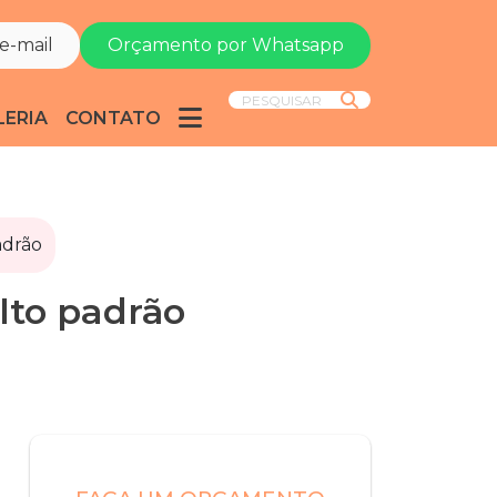
e-mail
Orçamento por Whatsapp
PESQUISAR
LERIA
CONTATO
adrão
alto padrão