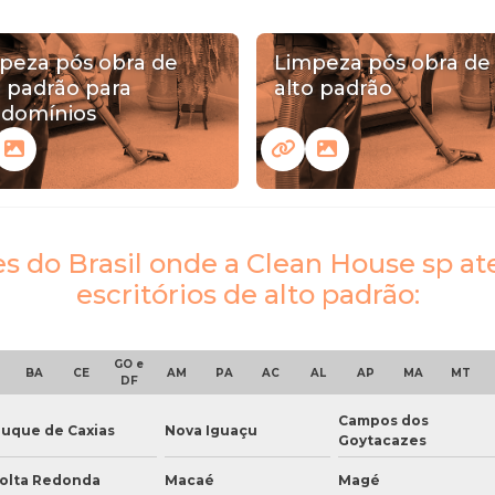
peza pós obra de
Limpeza pós obra de
o padrão para
alto padrão
domínios
ões do Brasil onde a Clean House sp a
escritórios de alto padrão:
GO e
BA
CE
AM
PA
AC
AL
AP
MA
MT
DF
Campos dos
uque de Caxias
Nova Iguaçu
Goytacazes
olta Redonda
Macaé
Magé