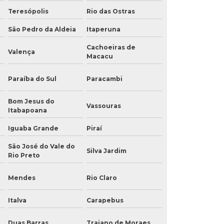
Teresópolis
Rio das Ostras
São Pedro da Aldeia
Itaperuna
Cachoeiras de
Valença
Macacu
Paraíba do Sul
Paracambi
Bom Jesus do
Vassouras
Itabapoana
Iguaba Grande
Piraí
São José do Vale do
Silva Jardim
Rio Preto
Mendes
Rio Claro
Italva
Carapebus
Duas Barras
Trajano de Moraes