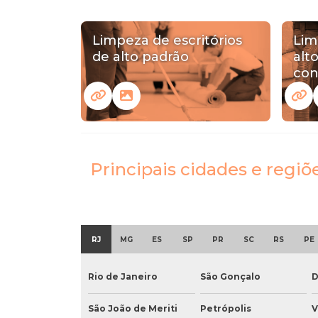
Limpeza de escritórios
Lim
de alto padrão
alt
con
Principais cidades e regi
RJ
MG
ES
SP
PR
SC
RS
PE
Rio de Janeiro
São Gonçalo
D
São João de Meriti
Petrópolis
V