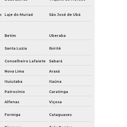
o
Laje do Muriaé
São José de Ubá
Betim
Uberaba
Santa Luzia
Ibirité
Conselheiro Lafaiete
Sabará
Nova Lima
Araxá
Ituiutaba
Itaúna
Patrocínio
Caratinga
Alfenas
Viçosa
Formiga
Cataguases