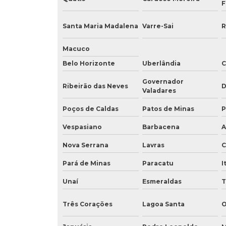
F
Santa Maria Madalena
Varre-Sai
R
Macuco
Belo Horizonte
Uberlândia
C
Governador
Ribeirão das Neves
D
Valadares
Poços de Caldas
Patos de Minas
P
Vespasiano
Barbacena
A
Nova Serrana
Lavras
C
Pará de Minas
Paracatu
I
Unaí
Esmeraldas
T
Três Corações
Lagoa Santa
O