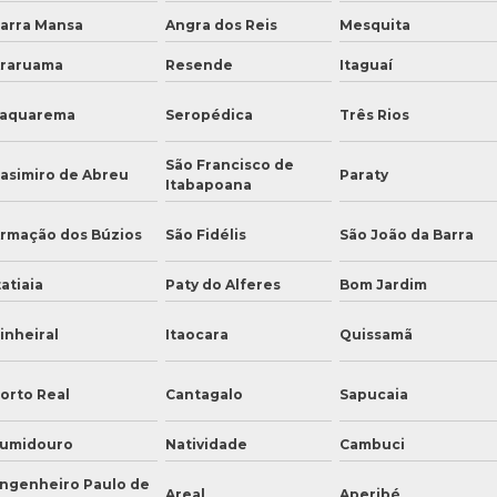
arra Mansa
Angra dos Reis
Mesquita
raruama
Resende
Itaguaí
aquarema
Seropédica
Três Rios
São Francisco de
asimiro de Abreu
Paraty
Itabapoana
rmação dos Búzios
São Fidélis
São João da Barra
tatiaia
Paty do Alferes
Bom Jardim
inheiral
Itaocara
Quissamã
orto Real
Cantagalo
Sapucaia
umidouro
Natividade
Cambuci
ngenheiro Paulo de
Areal
Aperibé