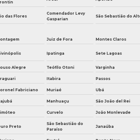
rontin
Comendador Levy
io das Flores
São Sebastião do Alt
Gasparian
ontagem
Juiz de Fora
Montes Claros
ivinópolis
Ipatinga
Sete Lagoas
ouso Alegre
Teófilo Otoni
Varginha
raguari
Itabira
Passos
oronel Fabriciano
Muriaé
Ubá
tajubá
Manhuaçu
São João del Rei
imóteo
Curvelo
João Monlevade
São Sebastião do
uro Preto
Janaúba
Paraíso