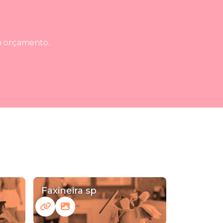
um orçamento.
Faxineira sp