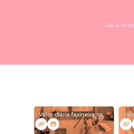
Clique no bo
Valor diária faxineira sp
Val