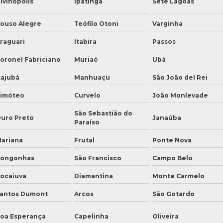
ivinópolis
Ipatinga
Sete Lagoas
ouso Alegre
Teófilo Otoni
Varginha
raguari
Itabira
Passos
oronel Fabriciano
Muriaé
Ubá
tajubá
Manhuaçu
São João del Rei
imóteo
Curvelo
João Monlevade
São Sebastião do
uro Preto
Janaúba
Paraíso
ariana
Frutal
Ponte Nova
ongonhas
São Francisco
Campo Belo
ocaiuva
Diamantina
Monte Carmelo
antos Dumont
Arcos
São Gotardo
oa Esperança
Capelinha
Oliveira