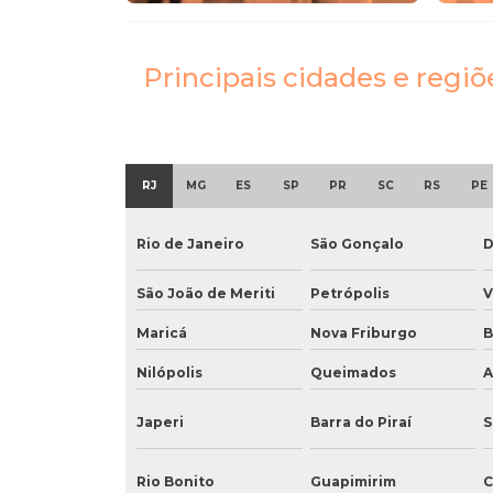
Principais cidades e regi
RJ
MG
ES
SP
PR
SC
RS
PE
Rio de Janeiro
São Gonçalo
D
São João de Meriti
Petrópolis
V
Maricá
Nova Friburgo
B
Nilópolis
Queimados
A
Japeri
Barra do Piraí
S
Rio Bonito
Guapimirim
C