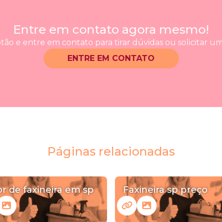
Entre em contato agora mesmo!
tão e entre em contato para tirar dúvidas ou solicitar 
ENTRE EM CONTATO
Páginas relacionadas
or de faxineira em sp
Faxineira sp preço