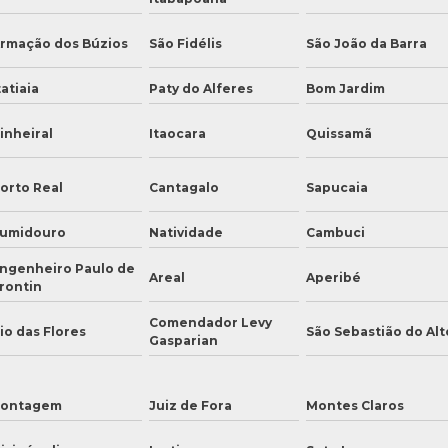
rmação dos Búzios
São Fidélis
São João da Barra
tatiaia
Paty do Alferes
Bom Jardim
inheiral
Itaocara
Quissamã
orto Real
Cantagalo
Sapucaia
umidouro
Natividade
Cambuci
ngenheiro Paulo de
Areal
Aperibé
rontin
Comendador Levy
io das Flores
São Sebastião do Alt
Gasparian
ontagem
Juiz de Fora
Montes Claros