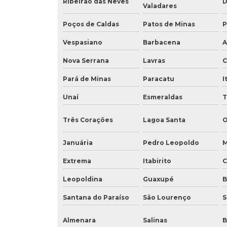
Ribeirão das Neves
D
Valadares
Poços de Caldas
Patos de Minas
P
Vespasiano
Barbacena
A
Nova Serrana
Lavras
C
Pará de Minas
Paracatu
I
Unaí
Esmeraldas
T
Três Corações
Lagoa Santa
O
Januária
Pedro Leopoldo
M
Extrema
Itabirito
C
Leopoldina
Guaxupé
B
Santana do Paraíso
São Lourenço
S
Almenara
Salinas
B