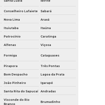
Santa Luzia
Ibirité
Conselheiro Lafaiete
Sabará
Nova Lima
Araxá
Ituiutaba
Itaúna
Patrocínio
Caratinga
Alfenas
Viçosa
Formiga
Cataguases
Pirapora
Três Pontas
Bom Despacho
Lagoa da Prata
João Pinheiro
Igarapé
Santa Rita do Sapucaí
Andradas
Visconde do Rio
Brumadinho
Branco