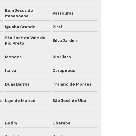
Bom Jesus do
Vassouras
Itabapoana
Iguaba Grande
Piraí
São José do Vale do
Silva Jardim
Rio Preto
Mendes
Rio Claro
Italva
Carapebus
Duas Barras
Trajano de Moraes
o
Laje do Muriaé
São José de Ubá
Betim
Uberaba