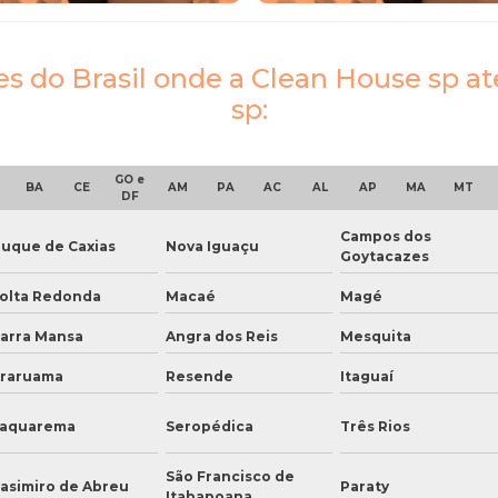
ões do Brasil onde a Clean House sp a
sp:
GO e
BA
CE
AM
PA
AC
AL
AP
MA
MT
DF
Campos dos
uque de Caxias
Nova Iguaçu
Goytacazes
olta Redonda
Macaé
Magé
arra Mansa
Angra dos Reis
Mesquita
raruama
Resende
Itaguaí
aquarema
Seropédica
Três Rios
São Francisco de
asimiro de Abreu
Paraty
Itabapoana