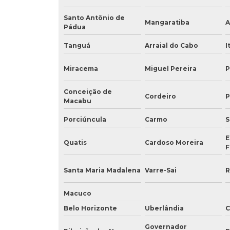
Santo Antônio de
Mangaratiba
A
Pádua
Tanguá
Arraial do Cabo
I
Miracema
Miguel Pereira
P
Conceição de
Cordeiro
P
Macabu
Porciúncula
Carmo
S
E
Quatis
Cardoso Moreira
F
Santa Maria Madalena
Varre-Sai
R
Macuco
Belo Horizonte
Uberlândia
C
Governador