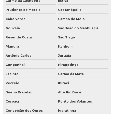
Carmo da Cachoeira
Estiva
Prudente de Morais
Caetanópolis
Cabo Verde
Campo do Meio
Gouveia
São João do Manhuaçu
Resende Costa
São Tiago
Planura
Itanhomi
Antônio Carlos
Juruaia
Congonhal
Pirapetinga
Jacinto
Carmo da Mata
Recreio
Ibiraci
Bueno Brandão
Alto Rio Doce
Coroaci
Ponto dos Volantes
Conceição dos Ouros
Igaratinga