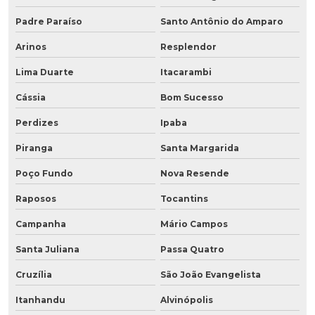
Padre Paraíso
Santo Antônio do Amparo
Arinos
Resplendor
Lima Duarte
Itacarambi
Cássia
Bom Sucesso
Perdizes
Ipaba
Piranga
Santa Margarida
Poço Fundo
Nova Resende
Raposos
Tocantins
Campanha
Mário Campos
Santa Juliana
Passa Quatro
Cruzília
São João Evangelista
Itanhandu
Alvinópolis