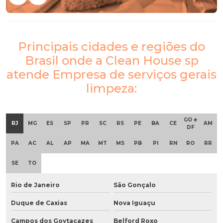
Principais cidades e regiões do
Brasil onde a Clean House sp
atende Empresa de serviços gerais
limpeza:
GO e
RJ
MG
ES
SP
PR
SC
RS
PE
BA
CE
AM
DF
PA
AC
AL
AP
MA
MT
MS
PB
PI
RN
RO
RR
SE
TO
Rio de Janeiro
São Gonçalo
Duque de Caxias
Nova Iguaçu
Campos dos Goytacazes
Belford Roxo