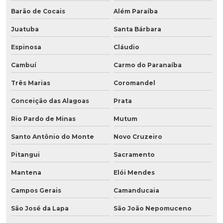
Barão de Cocais
Além Paraíba
Juatuba
Santa Bárbara
Espinosa
Cláudio
Cambuí
Carmo do Paranaíba
Três Marias
Coromandel
Conceição das Alagoas
Prata
Rio Pardo de Minas
Mutum
Santo Antônio do Monte
Novo Cruzeiro
Pitangui
Sacramento
Mantena
Elói Mendes
Campos Gerais
Camanducaia
São José da Lapa
São João Nepomuceno