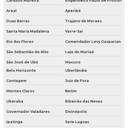
Cardoso Moreira
Engenheiro Paulo de Frontin
Areal
Aperibé
Duas Barras
Trajano de Moraes
Santa Maria Madalena
Varre-Sai
Rio das Flores
Comendador Levy Gasparian
São Sebastião do Alto
Laje do Muriaé
São José de Ubá
Macuco
Belo Horizonte
Uberlândia
Contagem
Juiz de Fora
Montes Claros
Betim
Uberaba
Ribeirão das Neves
Governador Valadares
Divinópolis
Ipatinga
Sete Lagoas