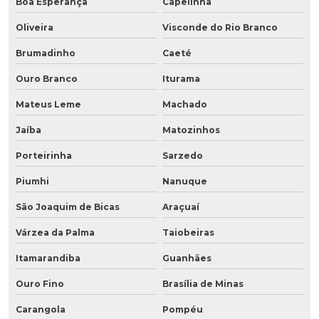
Boa Esperança
Capelinha
Oliveira
Visconde do Rio Branco
Brumadinho
Caeté
Ouro Branco
Iturama
Mateus Leme
Machado
Jaíba
Matozinhos
Porteirinha
Sarzedo
Piumhi
Nanuque
São Joaquim de Bicas
Araçuaí
Várzea da Palma
Taiobeiras
Itamarandiba
Guanhães
Ouro Fino
Brasília de Minas
Carangola
Pompéu