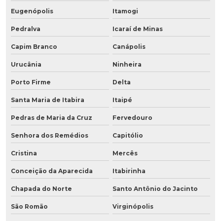
Eugenópolis
Itamogi
Pedralva
Icaraí de Minas
Capim Branco
Canápolis
Urucânia
Ninheira
Porto Firme
Delta
Santa Maria de Itabira
Itaipé
Pedras de Maria da Cruz
Fervedouro
Senhora dos Remédios
Capitólio
Cristina
Mercês
Conceição da Aparecida
Itabirinha
Chapada do Norte
Santo Antônio do Jacinto
São Romão
Virginópolis