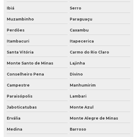
Ibiá
Serro
Muzambinho
Paraguaçu
Perdões
Caxambu
Itambacuri
Itapecerica
Santa Vitória
Carmo do Rio Claro
Monte Santo de Minas
Lajinha
Conselheiro Pena
Divino
Campestre
Manhumirim
Paraisópolis
Lambari
Jaboticatubas
Monte Azul
Ervália
Monte Alegre de Minas
Medina
Barroso