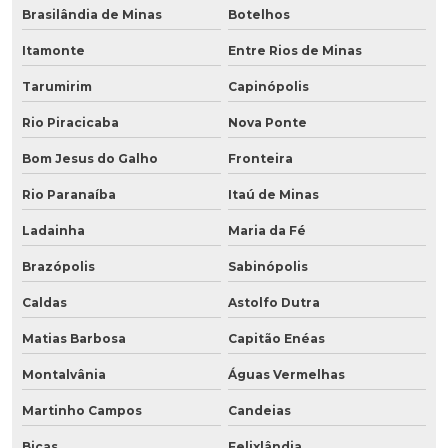
Brasilândia de Minas
Botelhos
Itamonte
Entre Rios de Minas
Tarumirim
Capinópolis
Rio Piracicaba
Nova Ponte
Bom Jesus do Galho
Fronteira
Rio Paranaíba
Itaú de Minas
Ladainha
Maria da Fé
Brazópolis
Sabinópolis
Caldas
Astolfo Dutra
Matias Barbosa
Capitão Enéas
Montalvânia
Águas Vermelhas
Martinho Campos
Candeias
Bicas
Felixlândia