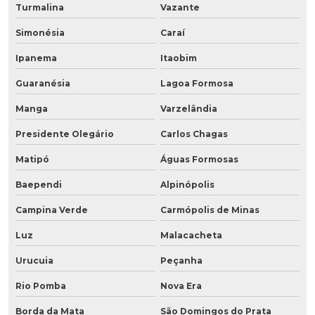
Turmalina
Vazante
Simonésia
Caraí
Ipanema
Itaobim
Guaranésia
Lagoa Formosa
Manga
Varzelândia
Presidente Olegário
Carlos Chagas
Matipó
Águas Formosas
Baependi
Alpinópolis
Campina Verde
Carmópolis de Minas
Luz
Malacacheta
Urucuia
Peçanha
Rio Pomba
Nova Era
Borda da Mata
São Domingos do Prata