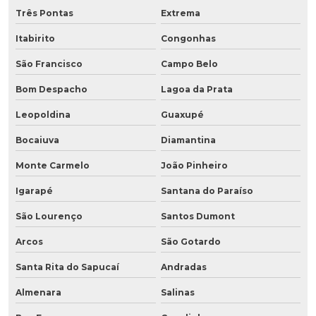
Três Pontas
Extrema
Itabirito
Congonhas
São Francisco
Campo Belo
Bom Despacho
Lagoa da Prata
Leopoldina
Guaxupé
Bocaiuva
Diamantina
Monte Carmelo
João Pinheiro
Igarapé
Santana do Paraíso
São Lourenço
Santos Dumont
Arcos
São Gotardo
Santa Rita do Sapucaí
Andradas
Almenara
Salinas