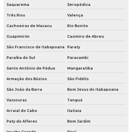
Saquarema
Seropédica
Três Rios
Valença
Cachoeiras de Macacu
Rio Bonito
Guapimirim
Casimiro de Abreu
São Francisco de Itabapoana
Paraty
Paraíba do Sul
Paracambi
Santo Antônio de Pádua
Mangaratiba
Armação dos Búzios
São Fidélis
São João da Barra
Bom Jesus do Itabapoana
Vassouras
Tanguá
Arraial do Cabo
Itatiaia
Paty do Alferes
Bom Jardim
Iguaba Grande
Piraí