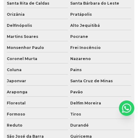
Santa Rita de Caldas
Santa Bárbara do Leste
Orizânia
Pratápolis
Delfinópolis
Alto Jequitibá
Martins Soares
Pocrane
Monsenhor Paulo
Frei Inocêncio
Coronel Murta
Nazareno
Coluna
Pains
Japonvar
Santa Cruz de Minas
Araponga
Pavão
Florestal
Delfim Moreira
Formoso
Tiros
Reduto
Durandé
São José da Barra
Guiricema