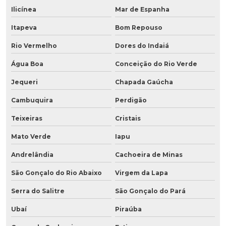
Ilicínea
Mar de Espanha
Itapeva
Bom Repouso
Rio Vermelho
Dores do Indaiá
Água Boa
Conceição do Rio Verde
Jequeri
Chapada Gaúcha
Cambuquira
Perdigão
Teixeiras
Cristais
Mato Verde
Iapu
Andrelândia
Cachoeira de Minas
São Gonçalo do Rio Abaixo
Virgem da Lapa
Serra do Salitre
São Gonçalo do Pará
Ubaí
Piraúba