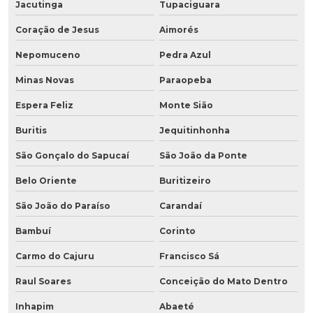
Jacutinga
Tupaciguara
Coração de Jesus
Aimorés
Nepomuceno
Pedra Azul
Minas Novas
Paraopeba
Espera Feliz
Monte Sião
Buritis
Jequitinhonha
São Gonçalo do Sapucaí
São João da Ponte
Belo Oriente
Buritizeiro
São João do Paraíso
Carandaí
Bambuí
Corinto
Carmo do Cajuru
Francisco Sá
Raul Soares
Conceição do Mato Dentro
Inhapim
Abaeté