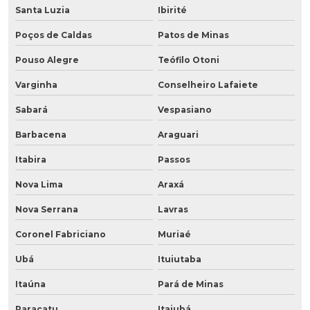
Santa Luzia
Ibirité
Poços de Caldas
Patos de Minas
Pouso Alegre
Teófilo Otoni
Varginha
Conselheiro Lafaiete
Sabará
Vespasiano
Barbacena
Araguari
Itabira
Passos
Nova Lima
Araxá
Nova Serrana
Lavras
Coronel Fabriciano
Muriaé
Ubá
Ituiutaba
Itaúna
Pará de Minas
Paracatu
Itajubá