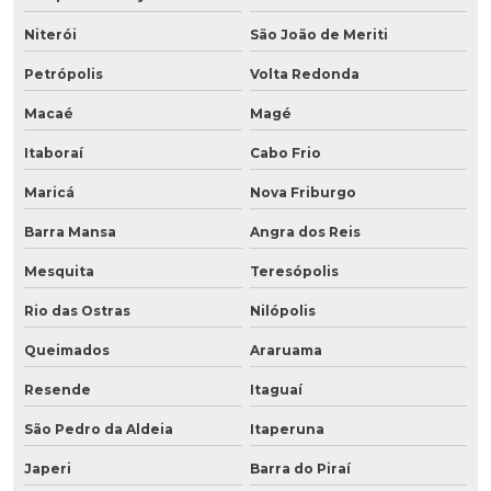
Niterói
São João de Meriti
Petrópolis
Volta Redonda
Macaé
Magé
Itaboraí
Cabo Frio
Maricá
Nova Friburgo
Barra Mansa
Angra dos Reis
Mesquita
Teresópolis
Rio das Ostras
Nilópolis
Queimados
Araruama
Resende
Itaguaí
São Pedro da Aldeia
Itaperuna
Japeri
Barra do Piraí