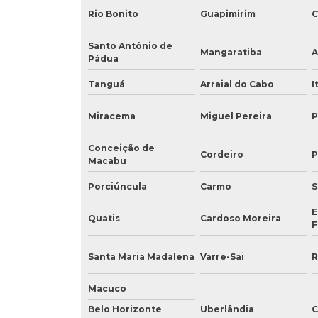
Rio Bonito
Guapimirim
C
Santo Antônio de
Mangaratiba
A
Pádua
Tanguá
Arraial do Cabo
I
Miracema
Miguel Pereira
P
Conceição de
Cordeiro
P
Macabu
Porciúncula
Carmo
S
E
Quatis
Cardoso Moreira
F
Santa Maria Madalena
Varre-Sai
R
Macuco
Belo Horizonte
Uberlândia
C