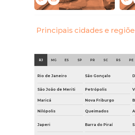
Principais cidades e regiõ
RJ
MG
ES
SP
PR
SC
RS
PE
Rio de Janeiro
São Gonçalo
D
São João de Meriti
Petrópolis
V
Maricá
Nova Friburgo
B
Nilópolis
Queimados
A
Japeri
Barra do Piraí
S