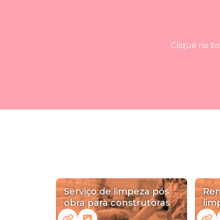
Clique no bo
Serviço de limpeza pós
Rem
obra para construtoras
lim