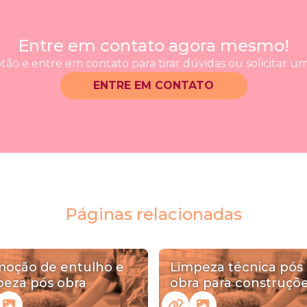
Entre em contato agora mesmo!
tão e entre em contato para tirar dúvidas ou solicitar 
ENTRE EM CONTATO
Páginas relacionadas
oção de entulho e
Limpeza técnica pós
peza pós obra
obra para construçõ