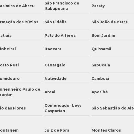
São Francisco de
asimiro de Abreu
Paraty
Itabapoana
rmação dos Búzios
São Fidélis
São João da Barra
tatiaia
Paty do Alferes
Bom Jardim
inheiral
Itaocara
Quissamã
orto Real
Cantagalo
Sapucaia
umidouro
Natividade
Cambuci
ngenheiro Paulo de
Areal
Aperibé
rontin
Comendador Levy
io das Flores
São Sebastião do Alt
Gasparian
ontagem
Juiz de Fora
Montes Claros