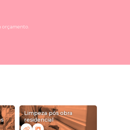
um orçamento.
Limpeza pós obra
es
residencial