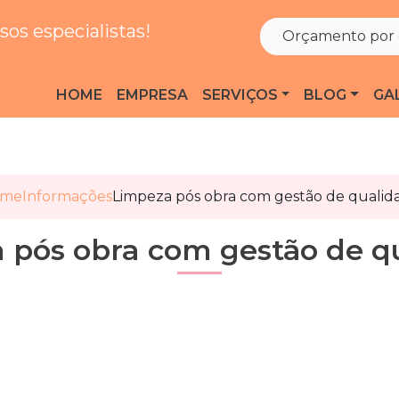
os especialistas!
Orçamento por 
HOME
EMPRESA
SERVIÇOS
BLOG
GA
ome
Informações
Limpeza pós obra com gestão de qualid
 pós obra com gestão de q