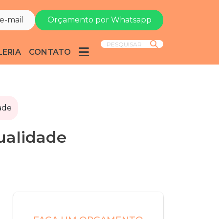
e-mail
Orçamento por Whatsapp
PESQUISAR
LERIA
CONTATO
ade
ualidade