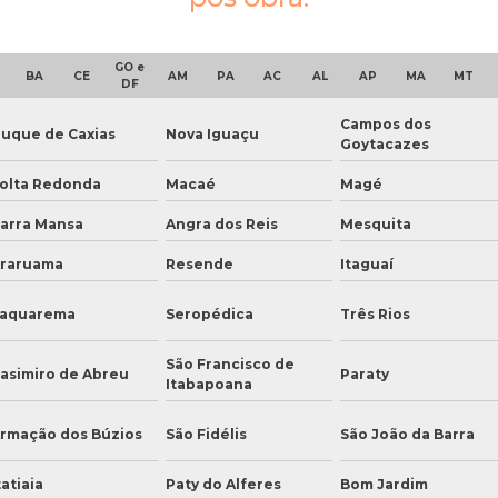
GO e
BA
CE
AM
PA
AC
AL
AP
MA
MT
DF
Campos dos
uque de Caxias
Nova Iguaçu
Goytacazes
olta Redonda
Macaé
Magé
arra Mansa
Angra dos Reis
Mesquita
raruama
Resende
Itaguaí
aquarema
Seropédica
Três Rios
São Francisco de
asimiro de Abreu
Paraty
Itabapoana
rmação dos Búzios
São Fidélis
São João da Barra
tatiaia
Paty do Alferes
Bom Jardim