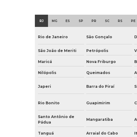
RJ
MG
ES
SP
PR
SC
RS
PE
Rio de Janeiro
São Gonçalo
D
São João de Meriti
Petrópolis
V
Maricá
Nova Friburgo
B
Nilópolis
Queimados
A
Japeri
Barra do Piraí
S
Rio Bonito
Guapimirim
C
Santo Antônio de
Mangaratiba
A
Pádua
Tanguá
Arraial do Cabo
I