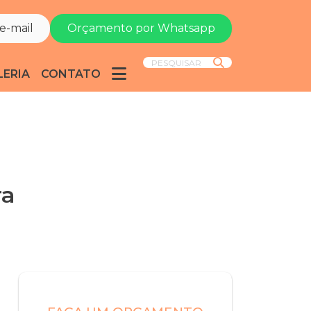
e-mail
Orçamento por Whatsapp
PESQUISAR
LERIA
CONTATO
ra