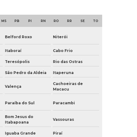
MS
PB
PI
RN
RO
RR
SE
TO
Belford Roxo
Niterói
Itaboraí
Cabo Frio
Teresópolis
Rio das Ostras
São Pedro da Aldeia
Itaperuna
Cachoeiras de
Valença
Macacu
Paraíba do Sul
Paracambi
Bom Jesus do
Vassouras
Itabapoana
Iguaba Grande
Piraí