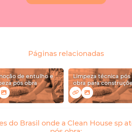
Páginas relacionadas
oção de entulho e
Limpeza técnica pós
peza pós obra
obra para construçõ
ões do Brasil onde a Clean House sp
pós obra: