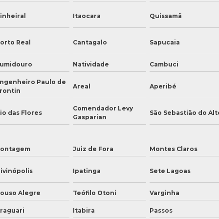
inheiral
Itaocara
Quissamã
orto Real
Cantagalo
Sapucaia
umidouro
Natividade
Cambuci
ngenheiro Paulo de
Areal
Aperibé
rontin
Comendador Levy
io das Flores
São Sebastião do Alt
Gasparian
ontagem
Juiz de Fora
Montes Claros
ivinópolis
Ipatinga
Sete Lagoas
ouso Alegre
Teófilo Otoni
Varginha
raguari
Itabira
Passos