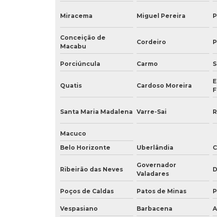
Miracema
Miguel Pereira
P
Conceição de
Cordeiro
P
Macabu
Porciúncula
Carmo
S
E
Quatis
Cardoso Moreira
F
Santa Maria Madalena
Varre-Sai
R
Macuco
Belo Horizonte
Uberlândia
C
Governador
Ribeirão das Neves
D
Valadares
Poços de Caldas
Patos de Minas
P
Vespasiano
Barbacena
A