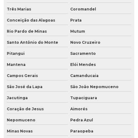
Três Marias
Coromandel
Conceição das Alagoas
Prata
Rio Pardo de Minas
Mutum
Santo Antônio do Monte
Novo Cruzeiro
Pitangui
Sacramento
Mantena
Elói Mendes
Campos Gerais
Camanducaia
São José da Lapa
São João Nepomuceno
Jacutinga
Tupaciguara
Coração de Jesus
Aimorés
Nepomuceno
Pedra Azul
Minas Novas
Paraopeba