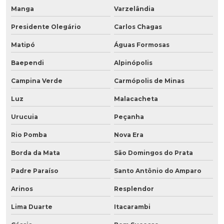
Manga
Varzelândia
Presidente Olegário
Carlos Chagas
Matipó
Águas Formosas
Baependi
Alpinópolis
Campina Verde
Carmópolis de Minas
Luz
Malacacheta
Urucuia
Peçanha
Rio Pomba
Nova Era
Borda da Mata
São Domingos do Prata
Padre Paraíso
Santo Antônio do Amparo
Arinos
Resplendor
Lima Duarte
Itacarambi