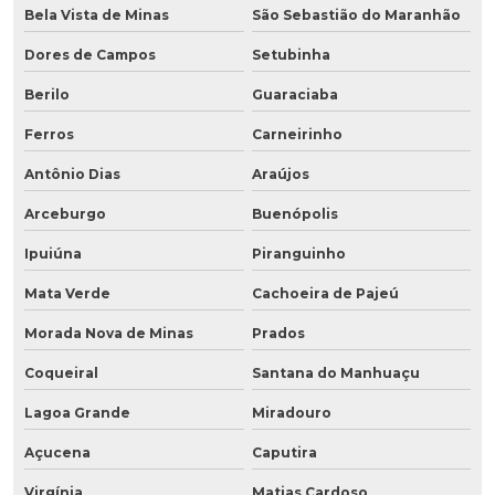
Bela Vista de Minas
São Sebastião do Maranhão
Dores de Campos
Setubinha
Berilo
Guaraciaba
Ferros
Carneirinho
Antônio Dias
Araújos
Arceburgo
Buenópolis
Ipuiúna
Piranguinho
Mata Verde
Cachoeira de Pajeú
Morada Nova de Minas
Prados
Coqueiral
Santana do Manhuaçu
Lagoa Grande
Miradouro
Açucena
Caputira
Virgínia
Matias Cardoso