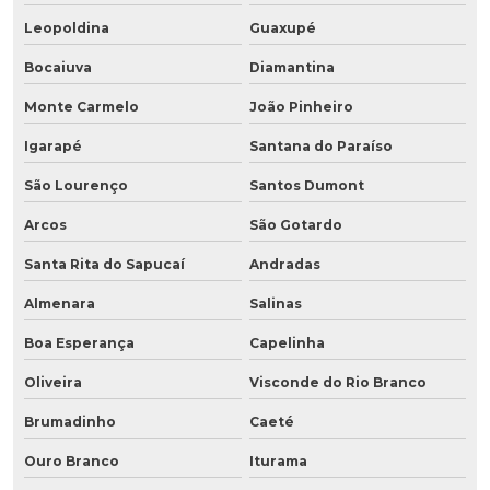
Leopoldina
Guaxupé
Bocaiuva
Diamantina
Monte Carmelo
João Pinheiro
Igarapé
Santana do Paraíso
São Lourenço
Santos Dumont
Arcos
São Gotardo
Santa Rita do Sapucaí
Andradas
Almenara
Salinas
Boa Esperança
Capelinha
Oliveira
Visconde do Rio Branco
Brumadinho
Caeté
Ouro Branco
Iturama