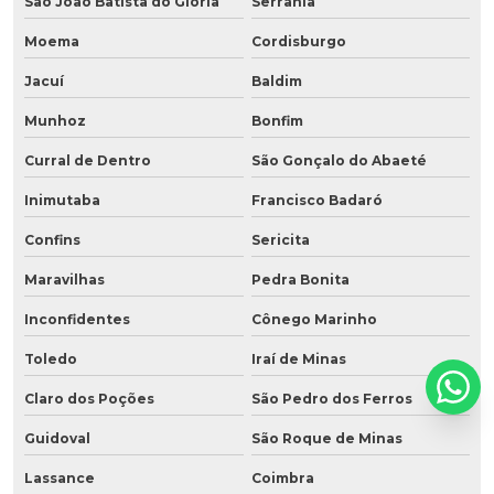
São João Batista do Glória
Serrania
Moema
Cordisburgo
Jacuí
Baldim
Munhoz
Bonfim
Curral de Dentro
São Gonçalo do Abaeté
Inimutaba
Francisco Badaró
Confins
Sericita
Maravilhas
Pedra Bonita
Inconfidentes
Cônego Marinho
Toledo
Iraí de Minas
Claro dos Poções
São Pedro dos Ferros
Guidoval
São Roque de Minas
Lassance
Coimbra