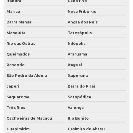
Itaboraí
Cabo Frio
Maricá
Nova Friburgo
Barra Mansa
Angra dos Reis
Mesquita
Teresópolis
Rio das Ostras
Nilópolis
Queimados
Araruama
Resende
Itaguaí
São Pedro da Aldeia
Itaperuna
Japeri
Barra do Piraí
Saquarema
Seropédica
Três Rios
Valença
Cachoeiras de Macacu
Rio Bonito
Guapimirim
Casimiro de Abreu