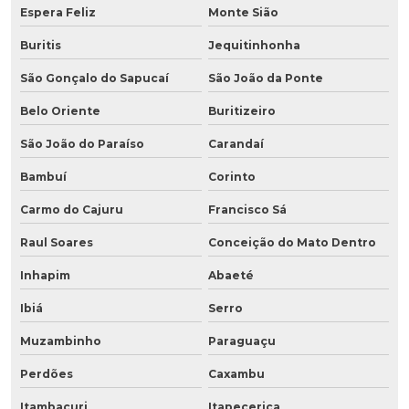
Espera Feliz
Monte Sião
Buritis
Jequitinhonha
São Gonçalo do Sapucaí
São João da Ponte
Belo Oriente
Buritizeiro
São João do Paraíso
Carandaí
Bambuí
Corinto
Carmo do Cajuru
Francisco Sá
Raul Soares
Conceição do Mato Dentro
Inhapim
Abaeté
Ibiá
Serro
Muzambinho
Paraguaçu
Perdões
Caxambu
Itambacuri
Itapecerica