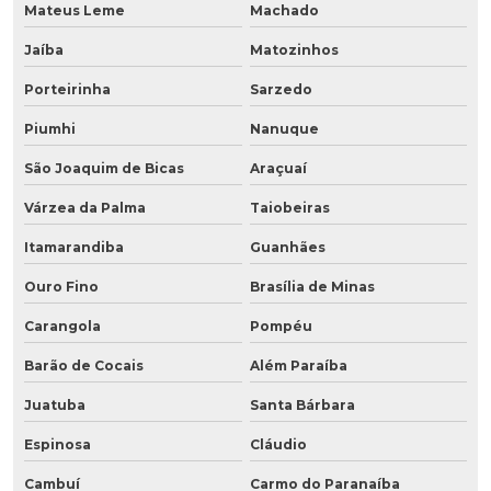
Mateus Leme
Machado
Jaíba
Matozinhos
Porteirinha
Sarzedo
Piumhi
Nanuque
São Joaquim de Bicas
Araçuaí
Várzea da Palma
Taiobeiras
Itamarandiba
Guanhães
Ouro Fino
Brasília de Minas
Carangola
Pompéu
Barão de Cocais
Além Paraíba
Juatuba
Santa Bárbara
Espinosa
Cláudio
Cambuí
Carmo do Paranaíba