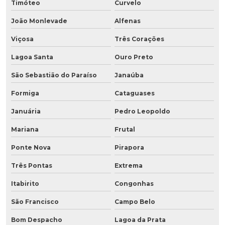
Timóteo
Curvelo
João Monlevade
Alfenas
Viçosa
Três Corações
Lagoa Santa
Ouro Preto
São Sebastião do Paraíso
Janaúba
Formiga
Cataguases
Januária
Pedro Leopoldo
Mariana
Frutal
Ponte Nova
Pirapora
Três Pontas
Extrema
Itabirito
Congonhas
São Francisco
Campo Belo
Bom Despacho
Lagoa da Prata