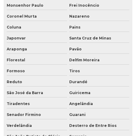
Monsenhor Paulo
Frei Inocêncio
Coronel Murta
Nazareno
Coluna
Pains
Japonvar
Santa Cruz de Minas
Araponga
Pavão
Florestal
Delfim Moreira
Formoso
Tiros
Reduto
Durandé
São José da Barra
Guiricema
Tiradentes
Angelândia
Senador Firmino
Guarani
Verdelândia
Desterro de Entre Rios