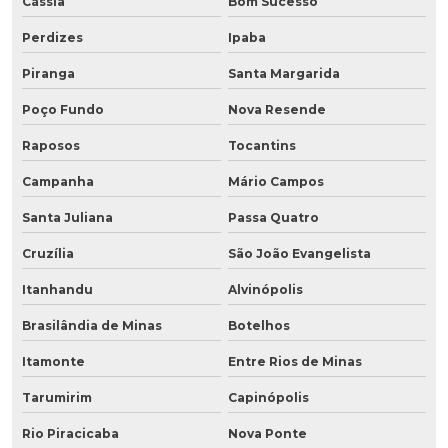
Cássia
Bom Sucesso
Perdizes
Ipaba
Piranga
Santa Margarida
Poço Fundo
Nova Resende
Raposos
Tocantins
Campanha
Mário Campos
Santa Juliana
Passa Quatro
Cruzília
São João Evangelista
Itanhandu
Alvinópolis
Brasilândia de Minas
Botelhos
Itamonte
Entre Rios de Minas
Tarumirim
Capinópolis
Rio Piracicaba
Nova Ponte