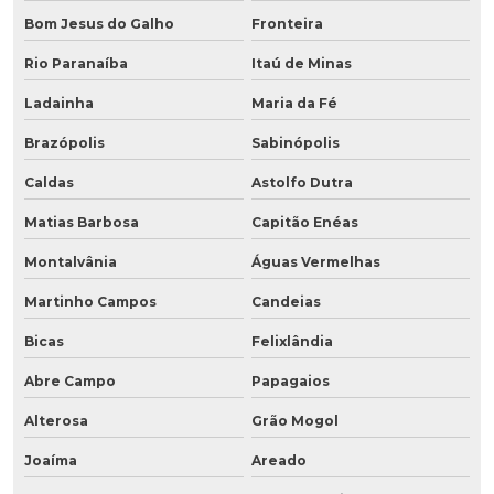
Bom Jesus do Galho
Fronteira
Rio Paranaíba
Itaú de Minas
Ladainha
Maria da Fé
Brazópolis
Sabinópolis
Caldas
Astolfo Dutra
Matias Barbosa
Capitão Enéas
Montalvânia
Águas Vermelhas
Martinho Campos
Candeias
Bicas
Felixlândia
Abre Campo
Papagaios
Alterosa
Grão Mogol
Joaíma
Areado