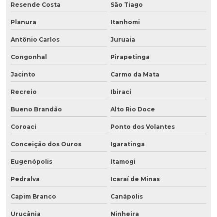
Resende Costa
São Tiago
Planura
Itanhomi
Antônio Carlos
Juruaia
Congonhal
Pirapetinga
Jacinto
Carmo da Mata
Recreio
Ibiraci
Bueno Brandão
Alto Rio Doce
Coroaci
Ponto dos Volantes
Conceição dos Ouros
Igaratinga
Eugenópolis
Itamogi
Pedralva
Icaraí de Minas
Capim Branco
Canápolis
Urucânia
Ninheira