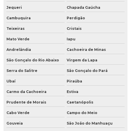
Jequeri
Chapada Gaúcha
Cambuquira
Perdigão
Teixeiras
Cristais
Mato Verde
Iapu
Andrelândia
Cachoeira de Minas
São Gonçalo do Rio Abaixo
Virgem da Lapa
Serra do Salitre
São Gonçalo do Pará
Ubaí
Piraúba
Carmo da Cachoeira
Estiva
Prudente de Morais
Caetanópolis
Cabo Verde
Campo do Meio
Gouveia
São João do Manhuaçu