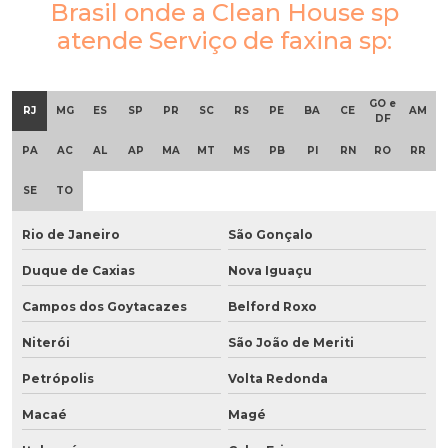
Brasil onde a Clean House sp
atende Serviço de faxina sp:
GO e
RJ
MG
ES
SP
PR
SC
RS
PE
BA
CE
AM
DF
PA
AC
AL
AP
MA
MT
MS
PB
PI
RN
RO
RR
SE
TO
Rio de Janeiro
São Gonçalo
Duque de Caxias
Nova Iguaçu
Campos dos Goytacazes
Belford Roxo
Niterói
São João de Meriti
Petrópolis
Volta Redonda
Macaé
Magé