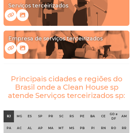
Serviços terceirizados
Empresa de serviços terceirizados
Principais cidades e regiões do
Brasil onde a Clean House sp
atende Serviços terceirizados sp:
GO e
RJ
MG
ES
SP
PR
SC
RS
PE
BA
CE
AM
DF
PA
AC
AL
AP
MA
MT
MS
PB
PI
RN
RO
RR