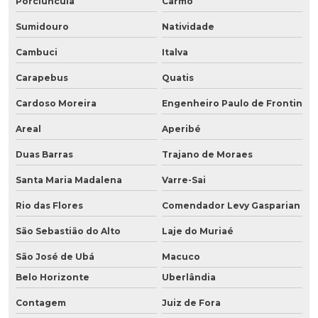
Porciúncula
Carmo
Sumidouro
Natividade
Cambuci
Italva
Carapebus
Quatis
Cardoso Moreira
Engenheiro Paulo de Frontin
Areal
Aperibé
Duas Barras
Trajano de Moraes
Santa Maria Madalena
Varre-Sai
Rio das Flores
Comendador Levy Gasparian
São Sebastião do Alto
Laje do Muriaé
São José de Ubá
Macuco
Belo Horizonte
Uberlândia
Contagem
Juiz de Fora