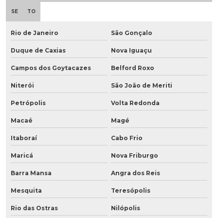
SE
TO
Rio de Janeiro
São Gonçalo
Duque de Caxias
Nova Iguaçu
Campos dos Goytacazes
Belford Roxo
Niterói
São João de Meriti
Petrópolis
Volta Redonda
Macaé
Magé
Itaboraí
Cabo Frio
Maricá
Nova Friburgo
Barra Mansa
Angra dos Reis
Mesquita
Teresópolis
Rio das Ostras
Nilópolis