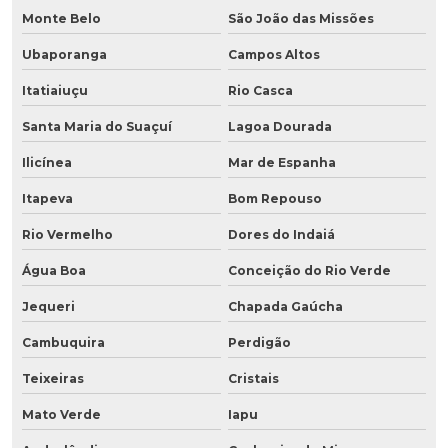
Monte Belo
São João das Missões
Ubaporanga
Campos Altos
Itatiaiuçu
Rio Casca
Santa Maria do Suaçuí
Lagoa Dourada
Ilicínea
Mar de Espanha
Itapeva
Bom Repouso
Rio Vermelho
Dores do Indaiá
Água Boa
Conceição do Rio Verde
Jequeri
Chapada Gaúcha
Cambuquira
Perdigão
Teixeiras
Cristais
Mato Verde
Iapu