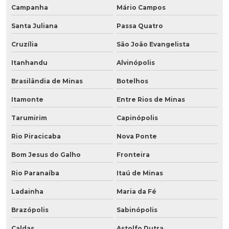
Campanha
Mário Campos
Santa Juliana
Passa Quatro
Cruzília
São João Evangelista
Itanhandu
Alvinópolis
Brasilândia de Minas
Botelhos
Itamonte
Entre Rios de Minas
Tarumirim
Capinópolis
Rio Piracicaba
Nova Ponte
Bom Jesus do Galho
Fronteira
Rio Paranaíba
Itaú de Minas
Ladainha
Maria da Fé
Brazópolis
Sabinópolis
Caldas
Astolfo Dutra