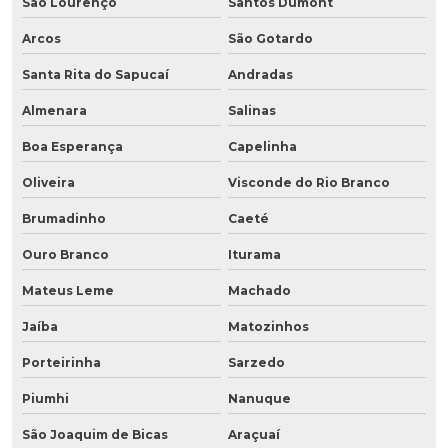
São Lourenço
Santos Dumont
Arcos
São Gotardo
Santa Rita do Sapucaí
Andradas
Almenara
Salinas
Boa Esperança
Capelinha
Oliveira
Visconde do Rio Branco
Brumadinho
Caeté
Ouro Branco
Iturama
Mateus Leme
Machado
Jaíba
Matozinhos
Porteirinha
Sarzedo
Piumhi
Nanuque
São Joaquim de Bicas
Araçuaí