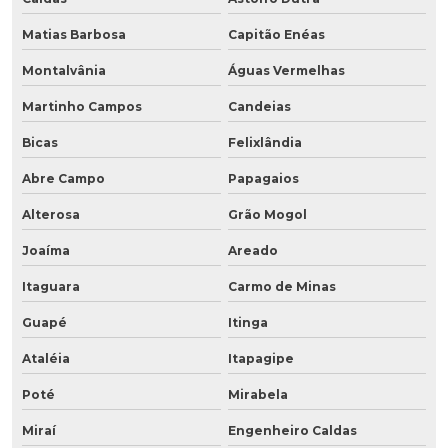
Matias Barbosa
Capitão Enéas
Montalvânia
Águas Vermelhas
Martinho Campos
Candeias
Bicas
Felixlândia
Abre Campo
Papagaios
Alterosa
Grão Mogol
Joaíma
Areado
Itaguara
Carmo de Minas
Guapé
Itinga
Ataléia
Itapagipe
Poté
Mirabela
Miraí
Engenheiro Caldas