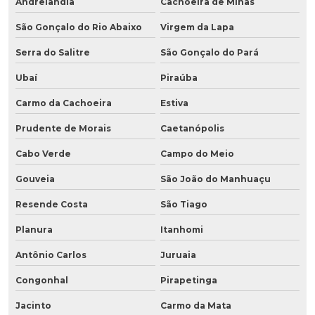
Andrelândia
Cachoeira de Minas
São Gonçalo do Rio Abaixo
Virgem da Lapa
Serra do Salitre
São Gonçalo do Pará
Ubaí
Piraúba
Carmo da Cachoeira
Estiva
Prudente de Morais
Caetanópolis
Cabo Verde
Campo do Meio
Gouveia
São João do Manhuaçu
Resende Costa
São Tiago
Planura
Itanhomi
Antônio Carlos
Juruaia
Congonhal
Pirapetinga
Jacinto
Carmo da Mata