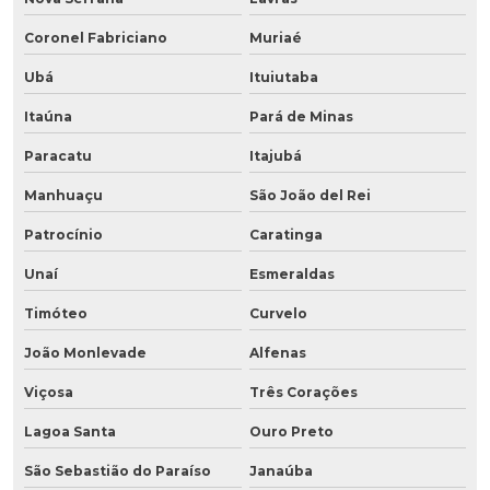
Coronel Fabriciano
Muriaé
Ubá
Ituiutaba
Itaúna
Pará de Minas
Paracatu
Itajubá
Manhuaçu
São João del Rei
Patrocínio
Caratinga
Unaí
Esmeraldas
Timóteo
Curvelo
João Monlevade
Alfenas
Viçosa
Três Corações
Lagoa Santa
Ouro Preto
São Sebastião do Paraíso
Janaúba