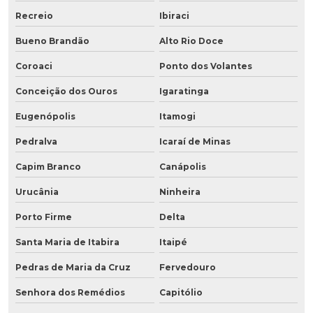
Recreio
Ibiraci
Bueno Brandão
Alto Rio Doce
Coroaci
Ponto dos Volantes
Conceição dos Ouros
Igaratinga
Eugenópolis
Itamogi
Pedralva
Icaraí de Minas
Capim Branco
Canápolis
Urucânia
Ninheira
Porto Firme
Delta
Santa Maria de Itabira
Itaipé
Pedras de Maria da Cruz
Fervedouro
Senhora dos Remédios
Capitólio