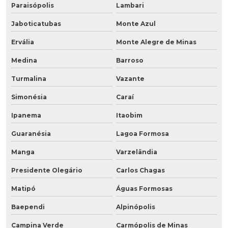
Paraisópolis
Lambari
Jaboticatubas
Monte Azul
Ervália
Monte Alegre de Minas
Medina
Barroso
Turmalina
Vazante
Simonésia
Caraí
Ipanema
Itaobim
Guaranésia
Lagoa Formosa
Manga
Varzelândia
Presidente Olegário
Carlos Chagas
Matipó
Águas Formosas
Baependi
Alpinópolis
Campina Verde
Carmópolis de Minas