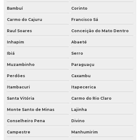
Bambuí
Corinto
Carmo do Cajuru
Francisco Sá
Raul Soares
Conceição do Mato Dentro
Inhapim
Abaeté
Ibiá
Serro
Muzambinho
Paraguaçu
Perdões
Caxambu
Itambacuri
Itapecerica
Santa Vitória
Carmo do Rio Claro
Monte Santo de Minas
Lajinha
Conselheiro Pena
Divino
Campestre
Manhumirim