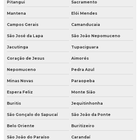
Pitangui
Sacramento
Mantena
Elói Mendes
Campos Gerais
Camanducaia
São José da Lapa
São João Nepomuceno
Jacutinga
Tupaciguara
Coração de Jesus
Aimorés
Nepomuceno
Pedra Azul
Minas Novas
Paraopeba
Espera Feliz
Monte Sião
Buritis
Jequitinhonha
São Gonçalo do Sapucaí
São João da Ponte
Belo Oriente
Buritizeiro
São João do Paraíso
Carandaí