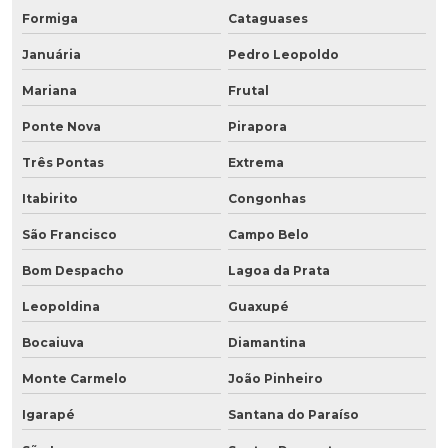
Formiga
Cataguases
Januária
Pedro Leopoldo
Mariana
Frutal
Ponte Nova
Pirapora
Três Pontas
Extrema
Itabirito
Congonhas
São Francisco
Campo Belo
Bom Despacho
Lagoa da Prata
Leopoldina
Guaxupé
Bocaiuva
Diamantina
Monte Carmelo
João Pinheiro
Igarapé
Santana do Paraíso