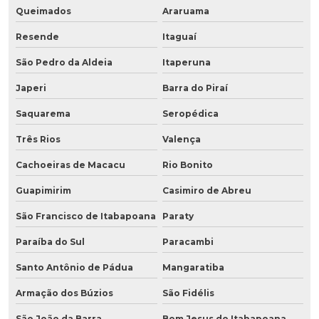
Queimados
Araruama
Resende
Itaguaí
São Pedro da Aldeia
Itaperuna
Japeri
Barra do Piraí
Saquarema
Seropédica
Três Rios
Valença
Cachoeiras de Macacu
Rio Bonito
Guapimirim
Casimiro de Abreu
São Francisco de Itabapoana
Paraty
Paraíba do Sul
Paracambi
Santo Antônio de Pádua
Mangaratiba
Armação dos Búzios
São Fidélis
São João da Barra
Bom Jesus do Itabapoana