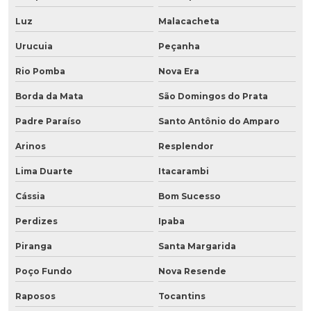
Luz
Malacacheta
Urucuia
Peçanha
Rio Pomba
Nova Era
Borda da Mata
São Domingos do Prata
Padre Paraíso
Santo Antônio do Amparo
Arinos
Resplendor
Lima Duarte
Itacarambi
Cássia
Bom Sucesso
Perdizes
Ipaba
Piranga
Santa Margarida
Poço Fundo
Nova Resende
Raposos
Tocantins