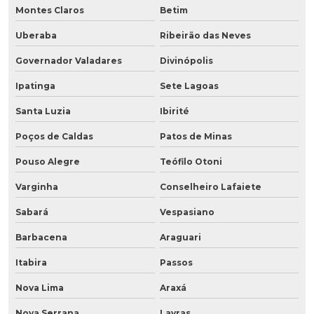
Montes Claros
Betim
Uberaba
Ribeirão das Neves
Governador Valadares
Divinópolis
Ipatinga
Sete Lagoas
Santa Luzia
Ibirité
Poços de Caldas
Patos de Minas
Pouso Alegre
Teófilo Otoni
Varginha
Conselheiro Lafaiete
Sabará
Vespasiano
Barbacena
Araguari
Itabira
Passos
Nova Lima
Araxá
Nova Serrana
Lavras